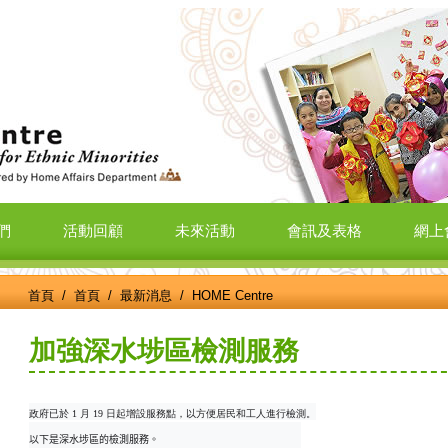
們
活動回顧
未來活動
會訊及表格
網上
首頁
/
首頁
/
最新消息
/ HOME Centre
加強深水埗區檢測服務
政府已於 1 月 19 日起增設服務點，以方便居民和工人進行檢測。
以下是深水埗區的檢測服務。