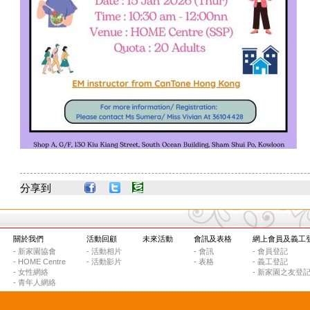
分享到
關於我們
活動回顧
未來活動
會訊及表格
網上會員及義工
- 新家園協會
- 活動相片
- 會訊
- 會員登記
- HOME Centre
- 活動影片
- 表格
- 義工登記
- 女性網絡
- 新家園之友登
- 青年人網絡