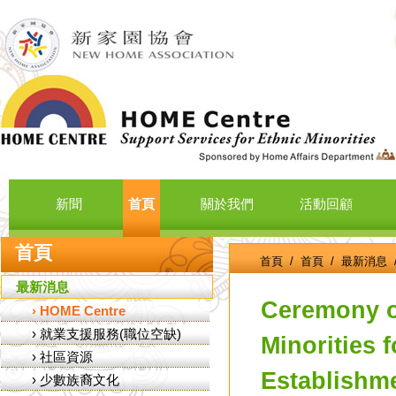
新聞
首頁
關於我們
活動回顧
首頁
首頁
/
首頁
/
最新消息
最新消息
Ceremony of
›
HOME Centre
›
就業支援服務(職位空缺)
Minorities f
›
社區資源
Establishm
›
少數族裔文化