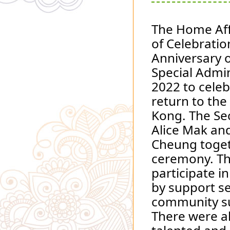
The Home Aff
of Celebration
Anniversary o
Special Admin
2022 to celeb
return to the
Kong. The Sec
Alice Mak and
Cheung togeth
ceremony. Th
participate in
by support se
community su
There were al